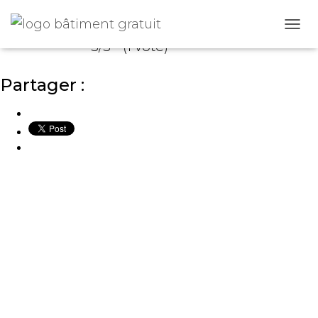
O
5/5 - (1 vote)
U
V
R
Partager :
I
R
/
F
E
R
M
E
R
L
A
N
A
V
I
G
A