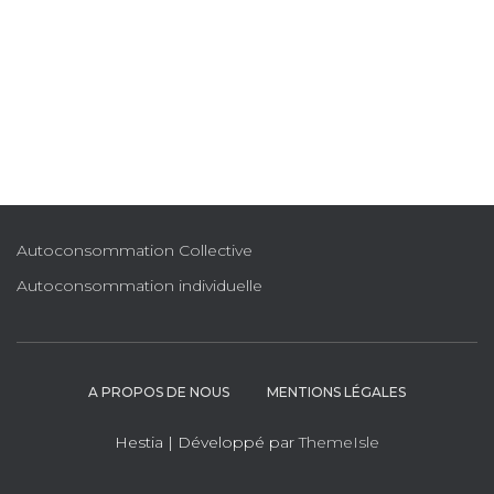
T
I
O
N
Autoconsommation Collective
Autoconsommation individuelle
A PROPOS DE NOUS
MENTIONS LÉGALES
Hestia | Développé par
ThemeIsle