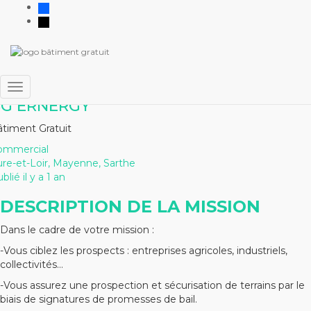
facebook
x
Agent Commercial/Apporteurs
’affaires en Energies
renouvelables H/F Sarthe
Ouvrir/fermer
G ERNERGY
la
navigation
timent Gratuit
ommercial
re-et-Loir, Mayenne, Sarthe
blié il y a 1 an
DESCRIPTION DE LA MISSION
Dans le cadre de votre mission :
-Vous ciblez les prospects : entreprises agricoles, industriels,
collectivités…
-Vous assurez une prospection et sécurisation de terrains par le
biais de signatures de promesses de bail.