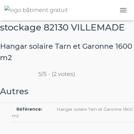
Bâtiment agricole gratuit de
O
U
stockage 82130 VILLEMADE
V
R
I
R
Hangar solaire Tarn et Garonne 1600
/
F
m2
E
R
M
5/5 - (2 votes)
E
R
Autres
L
A
N
A
Référence:
Hangar solaire Tarn et Garonne 1600
V
m2
I
G
A