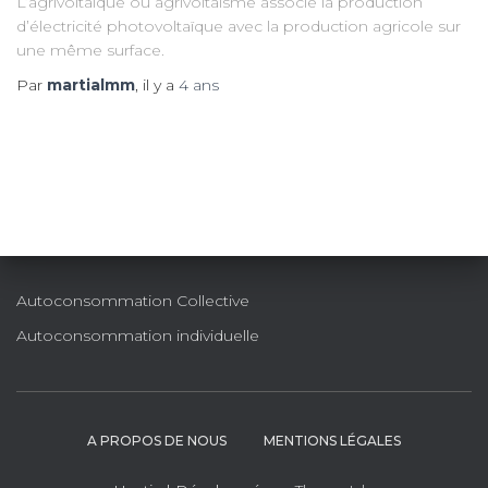
L’agrivoltaïque ou agrivoltaïsme associe la production
d’électricité photovoltaïque avec la production agricole sur
une même surface.
Par
martialmm
, il y a
4 ans
Autoconsommation Collective
Autoconsommation individuelle
A PROPOS DE NOUS
MENTIONS LÉGALES